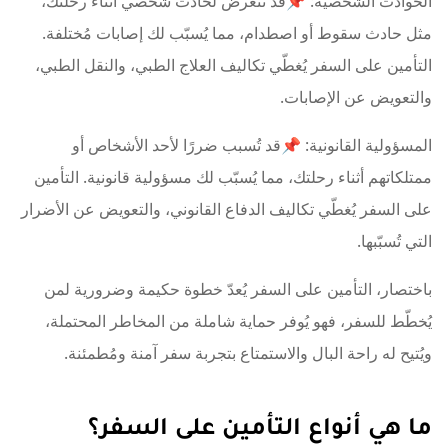
الحوادث الشخصية: 📌قد تتعرض لحادث شخصي أثناء رحلتك،
مثل حادث سقوط أو اصطدام، مما يُسبّب لك إصابات مُختلفة.
التأمين على السفر يُغطّي تكاليف العلاج الطبي، والنقل الطبي،
والتعويض عن الإصابات.
المسؤولية القانونية: 📌قد تُسبب ضررًا لأحد الأشخاص أو
ممتلكاتهم أثناء رحلتك، مما يُسبّب لك مسؤولية قانونية. التأمين
على السفر يُغطّي تكاليف الدفاع القانوني، والتعويض عن الأضرار
التي تُسبّبها.
باختصار، التأمين على السفر يُعدّ خطوة حكيمة وضرورية لمن
يُخطّط للسفر، فهو يُوفر حماية شاملة من المخاطر المحتملة،
ويُتيح له راحة البال والاستمتاع بتجربة سفر آمنة ومُطمئنة.
ما هي أنواع التأمين على السفر؟