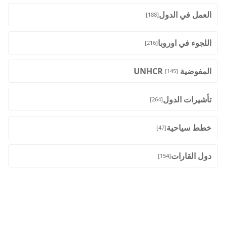
العمل في الدول
[188]
اللجوء في اوروبا
[216]
المفوضية UNHCR
[145]
تأشيرات الدول
[264]
خطط سياحية
[47]
دول القارات
[154]
الوسوم
RECENT POST