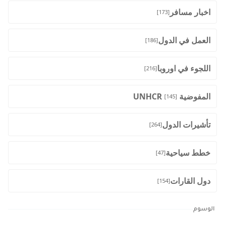
اخبار مسافر
[173]
العمل في الدول
[186]
اللجوء في اوروبا
[216]
المفوضية UNHCR
[145]
تأشيرات الدول
[264]
خطط سياحية
[47]
دول القارات
[154]
الوسوم