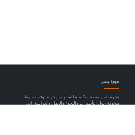
هجرة بلس
هجرة بلس منصة متكاملة للسفر والهجرة، توفر معلومات
موثوقة حول التأشيرات واللجوء والعمل والدراسة، إلى
جانب خدمات حجز تذاكر الطيران وشرائح eSIM وتكسي
المطار والاستشارات المتخصصة، لمساعدتك على التخطيط
لرحلتك واتخاذ خطوات واضحة وآمنة نحو مستقبلك. حمّل
تطبيق هجرة بلس الآن من متجر Google Play، متوفر
لأجهزة Android.