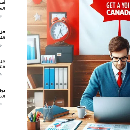
أسب
الس
هل 
الف
هل 
الت
دول
الح