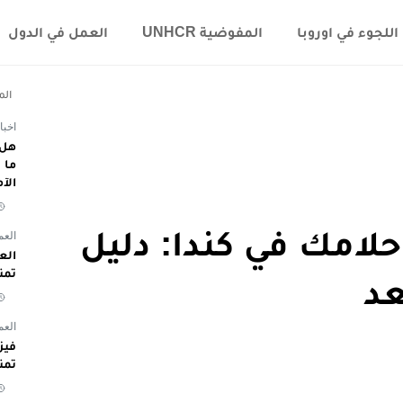
اللجوء في اوروبا
المفوضية UNHCR
العمل في الدول
الم
اخبا
هل 
الآ
لامك في كندا: دليل
العم
تمن
عد
العم
تمن