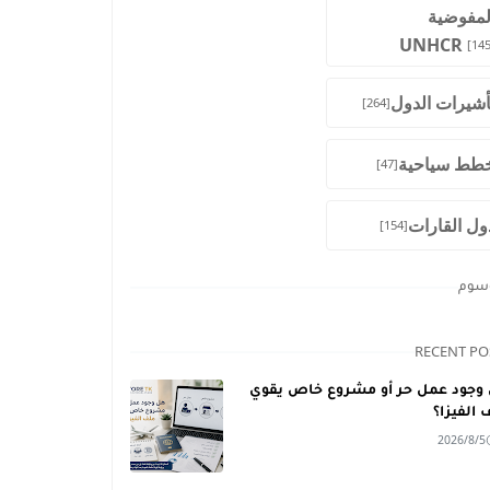
لمفوضية
UNHCR
[145
أشيرات الدول
[264]
طط سياحية
[47]
ول القارات
[154]
وسوم
RECENT PO
وجود عمل حر أو مشروع خاص يقوي
 الفيزا؟
2026/8/5