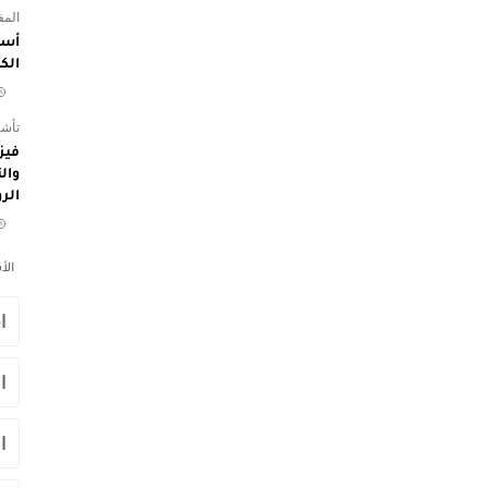
المفوض
أسم
الك
تأشي
الر
الأ
ا
ا
ا