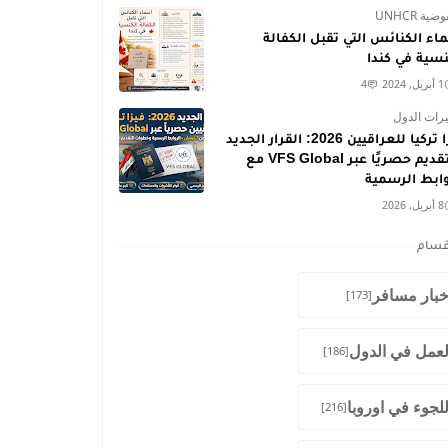
ية UNHCR
اء الكنائس التي تقبل الكفالة
نسية في كندا
1 أبريل, 2024
4
رات الدول
فيزا تركيا للعراقيين 2026: القرار الجديد
والتقديم حصريًا عبر VFS Global مع
وابط الرسمية
8 أبريل, 2026
قسام
خبار مسافر
[173]
لعمل في الدول
[186]
للجوء في اوروبا
[216]