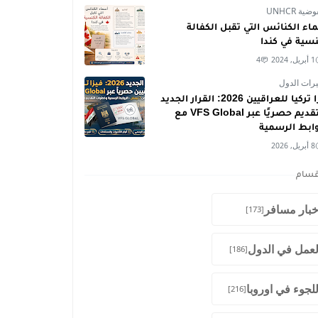
ية UNHCR
اء الكنائس التي تقبل الكفالة
نسية في كندا
1 أبريل, 2024
4
رات الدول
فيزا تركيا للعراقيين 2026: القرار الجديد
والتقديم حصريًا عبر VFS Global مع
وابط الرسمية
8 أبريل, 2026
قسام
خبار مسافر
[173]
لعمل في الدول
[186]
للجوء في اوروبا
[216]