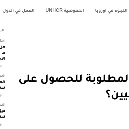
اللجوء في اوروبا
المفوضية UNHCR
العمل في الدول
الم
اخبا
هل 
الآ
لمطلوبة للحصول على
العم
تمن
يين؟
العم
تمن