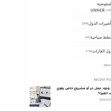
لمفوضية
UNHCR
[145
أشيرات الدول
[264]
طط سياحية
[47]
ول القارات
[154]
وسوم
RECENT PO
وجود عمل حر أو مشروع خاص يقوي
 الفيزا؟
2026/8/5