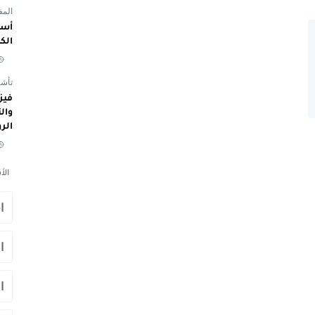
المفوض
أسم
الك
تأشي
الر
الأ
ا
ا
ا