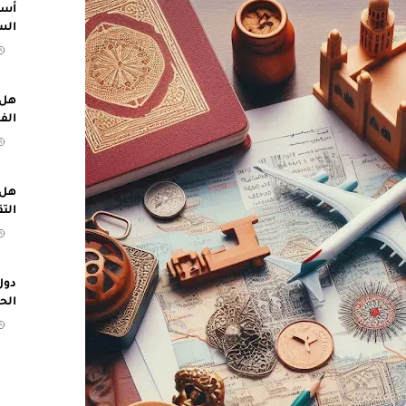
أسب
الس
هل 
الف
هل 
الت
دول
الح