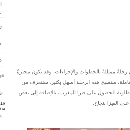
ا
]
ت
خ
د
رحلةً ممتلئةً بالخطوات والإجراءات، وقد تكون محيرةً
ال
املة، ستصبح هذه الرحلة أسهل بكثير. ستتعرف من
مطلوبة للحصول على فيزا المغرب، بالإضافة إلى بعض
ST
لى الفيزا بنجاح.
هل 
ملف