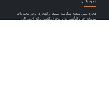
هجرة بلس
هجرة بلس منصة متكاملة للسفر والهجرة، توفر معلومات
موثوقة حول التأشيرات واللجوء والعمل والدراسة، إلى
جانب خدمات حجز تذاكر الطيران وشرائح eSIM وتكسي
المطار والاستشارات المتخصصة، لمساعدتك على التخطيط
لرحلتك واتخاذ خطوات واضحة وآمنة نحو مستقبلك. حمّل
تطبيق هجرة بلس الآن من متجر Google Play، متوفر
لأجهزة Android.
روابط مهمة
من نحن
إتفاقية الاستخدام
سياسة الخصوصية
اتصل بنا
تابعنا