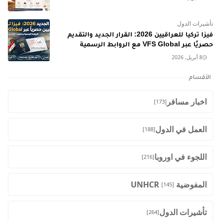
تأشيرات الدول
فيزا تركيا للعراقيين 2026: القرار الجديد والتقديم
حصريًا عبر VFS Global مع الروابط الرسمية
8 أبريل, 2026
الأقسام
اخبار مسافر
[173]
العمل في الدول
[188]
اللجوء في اوروبا
[216]
المفوضية UNHCR
[145]
تأشيرات الدول
[264]