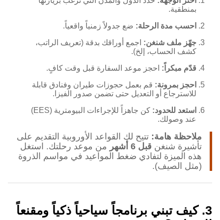
اختر الوجهة:
حدد الدول والمدن التي ترغب بزيارتها
بمنطقية.
احسب مدة الرحلة:
ضع جدولاً زمنياً واقعياً.
جهّز ملف شنغن:
اجمع أوراقك بدقة (تعريف الراتب،
كشف الحساب، إلخ).
قدّم مبكراً:
احجز موعد السفارة قبل وقت كافٍ.
احجز بمرونة:
قم بعمل حجوزات طيران وفنادق قابلة
للاسترجاع أو التعديل حتى تضمن صدور الفيزا.
استعد للحدود:
كن جاهزاً للإجراءات البيومترية (EES)
عند وصولك.
ملاحظة هامة:
تتيح لك القواعد الأوروبية التقديم على
تأشيرة شنغن
قبل 6 أشهر
من موعد رحلتك. استغل
هذه الميزة لتفادي ضغط المواعيد في مواسم الذروة
(مثل الصيف).
3. كيف تبني برنامجاً سياحياً ذكياً ومقنعاً