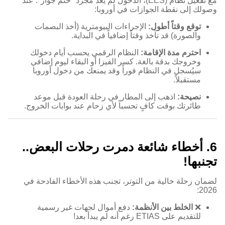
مع تفعيل نظام (EES)، الدخول لم يعد مجرد "ختم جواز". عند
وصولك إلى نقطة الجوازات في أوروبا:
توقع وقتاً أطول:
الإجراءات البيومترية (أخذ البصمات
والصورة) قد تأخذ وقتاً إضافياً في البداية.
احترم مدة الإقامة:
النظام الرقمي يحسب أيام دخولك
وخروجك بدقة بالغة. كسر الفيزا أو البقاء ليوم إضافي
سيُسجل في النظام فوراً وقد يمنعك من دخول أوروبا
مستقبلاً.
نصيحة:
اذهب إلى المطار في رحلة العودة قبل موعد
طائرتك بوقت كافٍ تحسباً لأي زحام عند بوابات الخروج.
6. أخطاء شائعة دمرت رحلات البعض..
تجنبها!
لضمان رحلة خالية من التوتر، تجنب هذه الأخطاء الفادحة في
2026:
❌
الخلط بين الأنظمة:
دفع أموال لجهات غير رسمية
للتقديم على ETIAS رغم أنه لم يبدأ بعد!