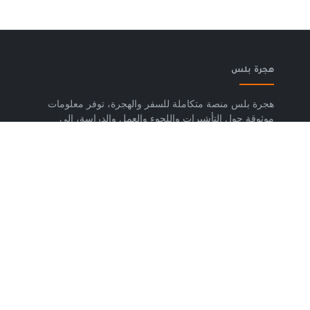
هجرة بلس
هجرة بلس منصة متكاملة للسفر والهجرة، توفر معلومات
موثوقة حول التأشيرات واللجوء والعمل والدراسة، إلى
جانب خدمات حجز تذاكر الطيران وشرائح eSIM وتكسي
المطار والاستشارات المتخصصة، لمساعدتك على التخطيط
لرحلتك واتخاذ خطوات واضحة وآمنة نحو مستقبلك. حمّل
تطبيق هجرة بلس الآن من متجر Google Play، متوفر
لأجهزة Android.
روابط مهمة
من نحن
إتفاقية الاستخدام
سياسة الخصوصية