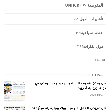
المفوضية UNHCR
[145]
تأشيرات الدول
[264]
خطط سياحية
[47]
دول القارات
[154]
الوسوم
RECENT POST
هل يمكن تقديم طلب لجوء جديد بعد الرفض في
دولة أوروبية أخرى؟
2026/8/9
هل عروض العمل عبر فيسبوك وتيليغرام موثوقة؟