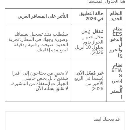
هذا الجدول المبسط:
النظام
حالة التطبيق
التأثير على المسافر العربي
الجديد
في 2026
نظام
مُفعّل.
(يحل
EES
سيُطلب منك تسجيل بصماتك
محل ختم
(الدخو
وصورة وجهك في المطار. تجربة
الجواز يدوياً
ل
الحدود أصبحت رقمية ودقيقة
بحلول 10 أبريل
والخرو
لتتبع مدة إقامتك.
2026).
ج)
نظام
ETIA
غير مُفعّل الآن.
لا يخص من يحتاجون إلى "فيزا
S
(سيبدأ في الربع
شنغن"، بل يخص حاملي
(تصري
الأخير من
الجوازات المعفاة من التأشيرة.
ح
2026).
لا تقلق بشأنه الآن.
السفر
)
قد يعجبك ايضا