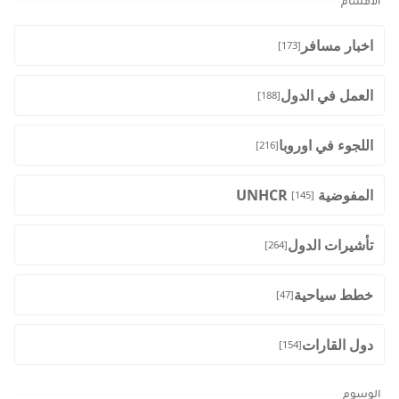
الأقسام
اخبار مسافر
[173]
العمل في الدول
[188]
اللجوء في اوروبا
[216]
المفوضية UNHCR
[145]
تأشيرات الدول
[264]
خطط سياحية
[47]
دول القارات
[154]
الوسوم