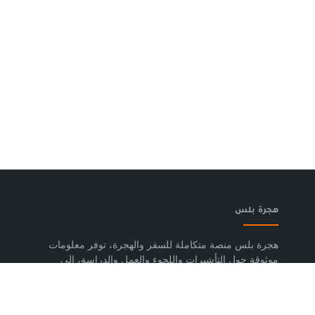
هجرة بلس
هجرة بلس منصة متكاملة للسفر والهجرة، توفر معلومات
موثوقة حول التأشيرات واللجوء والعمل والدراسة، إلى
جانب خدمات حجز تذاكر الطيران وشرائح eSIM وتكسي
المطار والاستشارات المتخصصة، لمساعدتك على التخطيط
لرحلتك واتخاذ خطوات واضحة وآمنة نحو مستقبلك. حمّل