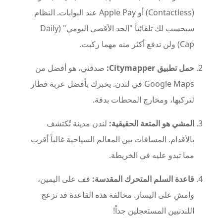
(Contactless) أو Apple Pay عند البوابات. النظام
سيحسب لك تلقائياً "الحد الأقصى اليومي" (Daily
Cap) ولن تدفع أكثر منه مهما ركبت.
حمل تطبيق Citymapper:
صدقني، هو أفضل من
Google Maps في لندن. يخبرك بأفضل عربة قطار
لتركبها، ومخارج المحطات بدقة.
المشي هو المتعة الحقيقية:
لندن مدينة تُكتشف
بالأقدام. المسافات بين المعالم السياحية غالباً أقرب
مما تبدو عليه في الخريطة.
قاعدة السلم المتحرك المقدسة:
قف على اليمين،
وامشِ على اليسار. مخالفة هذه القاعدة قد تزعج
اللندنيين المستعجلين جداً!