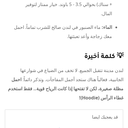
المال.
الماء:
ماء الصنبور في لندن صالح للشرب تماماً. احمل
معك زجاجة وأعد تعبئتها.
💡 كلمة أخيرة
لندن مدينة تتقبل الجميع. لا تخف من الضياع في شوارعها
الجانبية، فغالباً هناك ستجد أجمل المفاجآت. وتذكر دائماً:
احمل
مظلة صغيرة، لكن لا تفتحها إذا كانت الرياح قوية.. فقط استخدم
غطاء الرأس (Hoodie)!
قد يعجبك ايضا
كيف تختار دولة الدخول الأولى في خطة سفر