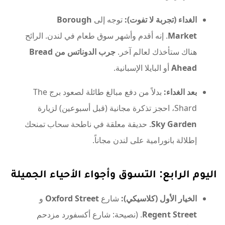
الغداء (تجربة لا تفوت):
توجه إلى
Borough
Market
. إنه أقدم وأشهر سوق طعام في لندن. الرائح
هناك ستأخذك لعالم آخر.
جرب الدوناتس من Bread
Ahead
أو البايلا الإسبانية.
بعد الغداء:
بدلاً من دفع مبالغ طائلة لصعود برج The
Shard، احجز تذكرة مجانية (قبل أسبوعين) لزيارة
Sky Garden
. حديقة معلقة في ناطحة سحاب تمنحك
إطلالة بانورامية على لندن مجاناً.
اليوم الرابع: التسوق وأجواء الأحياء الجميلة
الخيار الأول (كلاسيكي):
شارع
Oxford Street
و
Regent Street
. (نصيحة: شارع أكسفورد مزدحم
جداً ومحلاته عادية، انحرف قليلاً إلى شارع
Carnaby