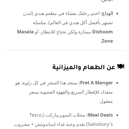
الوداع:
اختم رحلتك بعشاء في مطعم هندي (لندن
تشتهر بأفضل أكل هندي في العالم). سلسلة
Dishoom
ممتازة ولكن تحتاج للانتظار، أو
Masala
.
Zone
🍽️ عن الطعام والميزانية
Pret A Manger:
ستجد هذا المتجر في كل زاوية. هو
منقذك للإفطار السريع والقهوة العضوية بسعر
معقول.
Meal Deals:
محلات السوبرماركت (Tesco,
Sainsbury's) تقدم وجبة غداء (ساندويتش + مشروب
+ سناك) بحوالي 3.5 - 5 باوند. خيار ممتاز لتوفير