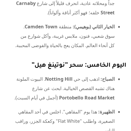
Street
خلفه؛ فهو أكثر أناقة وألواناً).
الخيار الثاني (بوهيمي):
منطقة
Camden Town
.
سوق شعبي، فنون، ملابس غريبة، وأكل شوارع من
كل أنحاء العالم. المكان يعج بالحياة والفوضى المحببة.
اليوم الخامس: سحر "نوتينغ هيل"
الصباح:
اذهب إلى حي
Notting Hill
. البيوت الملونة
هناك تشبه القصص الخيالية. ابحث عن شارع
Portobello Road Market
(أجمل في أيام السبت).
الظهيرة:
هذا يوم "المقاهي". اجلس في أحد المقاهي
الصغيرة، واطلب "Flat White" وكعكة الجزر، وراقب
الناس.