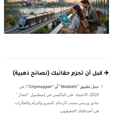
✈️ قبل أن تحزم حقائبك (نصائح ذهبية)
حمل تطبيق "Mobiett" أو "Citymapper":
في
2026، الاعتماد على التاكسي في إسطنبول "انتحار"
مادي وزمني بسبب الزحام. المترو والترام والعبّارات
هي أصدقاؤك الحقيقيون.