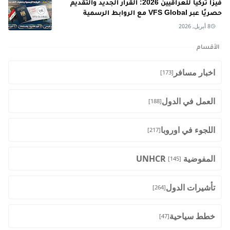
فيزا تركيا للعراقيين 2026: القرار الجديد والتقديم
حصريًا عبر VFS Global مع الروابط الرسمية
8 أبريل, 2026
الأقسام
اخبار مسافر
[173]
العمل في الدول
[188]
اللجوء في اوروبا
[217]
المفوضية UNHCR
[145]
تأشيرات الدول
[264]
خطط سياحية
[47]