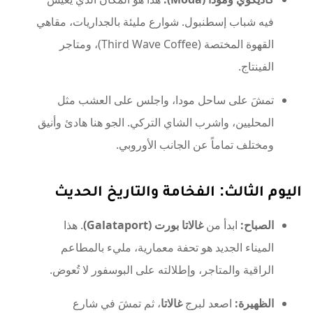
فيه شباب إسطنبول. شوارع مليئة بالجداريات، مقاهي
القهوة المختصة (Third Wave Coffee)، ومتاجر
الفينتاج.
تمشَ على ساحل مودا، واجلس على العشب مثل
المحليين، واشرب الشاي التركي. الجو هنا هادئ وأنيق
ومختلف تماماً عن الجانب الأوروبي.
اليوم الثالث: الفخامة والتاريخ الحديث
الصباح:
ابدأ من
غالاتا بورت (Galataport)
. هذا
الميناء الجديد هو تحفة معمارية، مليء بالمطاعم
الراقية والمتاجر، وإطلالته على البوسفور لا تُعوض.
الظهيرة:
اصعد لبرج
غالاتا
، ثم تمشَ في شارع