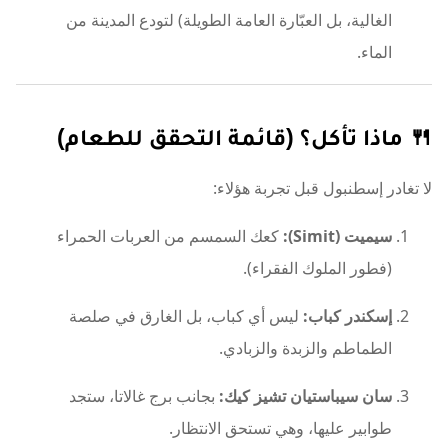
الغالية، بل العبّارة العامة الطويلة) لتودع المدينة من
الماء.
🍴 ماذا تأكل؟ (قائمة التحقق للطعام)
لا تغادر إسطنبول قبل تجربة هؤلاء:
سيميت (Simit):
كعك السمسم من العربات الحمراء
(فطور الملوك الفقراء).
إسكندر كباب:
ليس أي كباب، بل الغارق في صلصة
الطماطم والزبدة والزبادي.
سان سيباستيان تشيز كيك:
بجانب برج غالاتا، ستجد
طوابير عليها، وهي تستحق الانتظار.