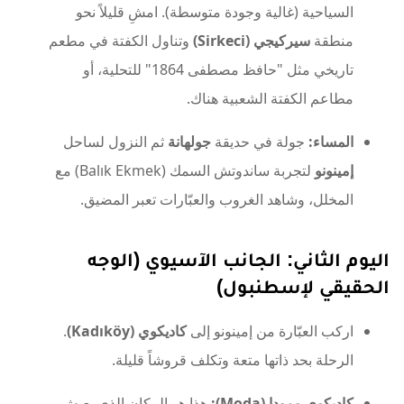
السياحية (غالية وجودة متوسطة). امشِ قليلاً نحو
منطقة
سيركيجي (Sirkeci)
وتناول الكفتة في مطعم
تاريخي مثل "حافظ مصطفى 1864" للتحلية، أو
مطاعم الكفتة الشعبية هناك.
المساء:
جولة في حديقة
جولهانة
ثم النزول لساحل
إمينونو
لتجربة ساندوتش السمك (Balık Ekmek) مع
المخلل، وشاهد الغروب والعبّارات تعبر المضيق.
اليوم الثاني: الجانب الآسيوي (الوجه
الحقيقي لإسطنبول)
اركب العبّارة من إمينونو إلى
كاديكوي (Kadıköy)
.
الرحلة بحد ذاتها متعة وتكلف قروشاً قليلة.
كاديكوي ومودا (Moda):
هذا هو المكان الذي يعيش