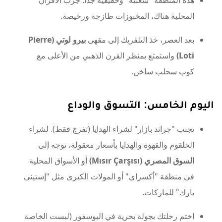
هذه المنطقة "شعبية" وحقيقية جداً. جرب الأفران
المحلية هناك، المخبوزات طازجة ورخيصة.
بعد العصر، خذ التلفريك إلى مقهى
بيرو لوتي (Pierre
Loti)
واستمتع بمنظر القرن الذهبي من الأعلى مع
كوب سحلب ساخن.
اليوم الخامس: التسوق والوداع
تجنب "جراند بازار" لشراء الهدايا (تفرج فقط). لشراء
الحلقوم والقهوة والهدايا بأسعار معقولة، توجه إلى
السوق المصري (Mısır Çarşısı)
أو الأسواق المحلية
في منطقة "أكسراي" أو المولات الكبرى مثل "إستيني
بارك" للماركات.
اختم رحلتك بجولة بحرية في البوسفور (ليست الخاصة