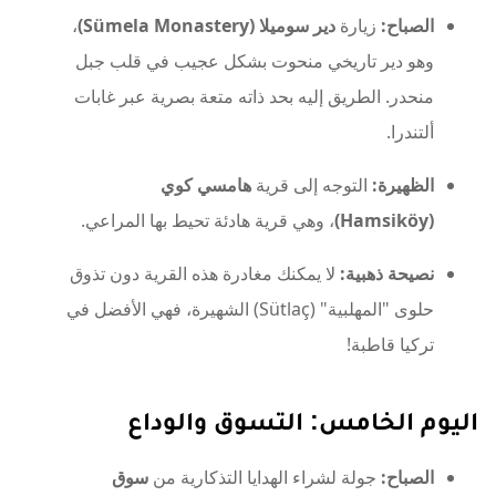
الصباح:
زيارة
دير سوميلا (Sümela Monastery)
،
وهو دير تاريخي منحوت بشكل عجيب في قلب جبل
منحدر. الطريق إليه بحد ذاته متعة بصرية عبر غابات
ألتندرا.
الظهيرة:
التوجه إلى قرية
هامسي كوي
(Hamsiköy)
، وهي قرية هادئة تحيط بها المراعي.
نصيحة ذهبية:
لا يمكنك مغادرة هذه القرية دون تذوق
حلوى "المهلبية" (Sütlaç) الشهيرة، فهي الأفضل في
تركيا قاطبة!
اليوم الخامس: التسوق والوداع
الصباح:
جولة لشراء الهدايا التذكارية من
سوق