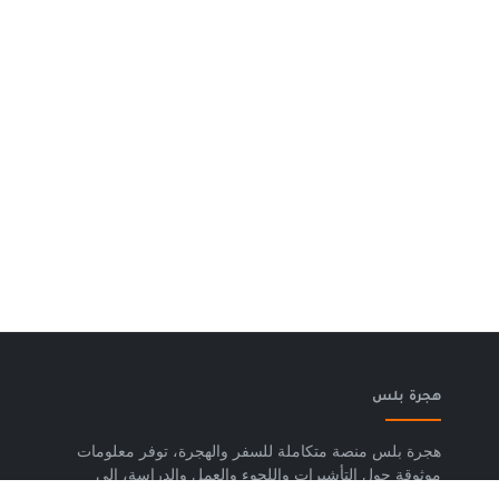
هجرة بلس
هجرة بلس منصة متكاملة للسفر والهجرة، توفر معلومات
موثوقة حول التأشيرات واللجوء والعمل والدراسة، إلى
جانب خدمات حجز تذاكر الطيران وشرائح eSIM وتكسي