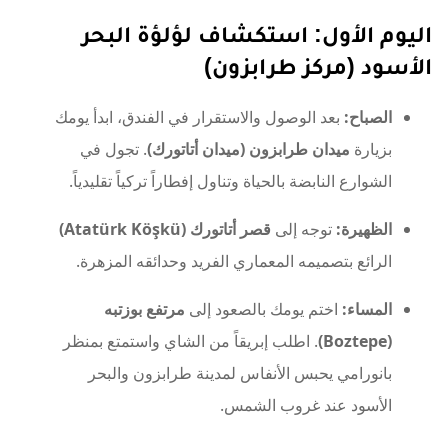
اليوم الأول: استكشاف لؤلؤة البحر
الأسود (مركز طرابزون)
الصباح:
بعد الوصول والاستقرار في الفندق، ابدأ يومك
بزيارة
ميدان طرابزون (ميدان أتاتورك)
. تجول في
الشوارع النابضة بالحياة وتناول إفطاراً تركياً تقليدياً.
الظهيرة:
توجه إلى
قصر أتاتورك (Atatürk Köşkü)
الرائع بتصميمه المعماري الفريد وحدائقه المزهرة.
المساء:
اختم يومك بالصعود إلى
مرتفع بوزتبه
(Boztepe)
. اطلب إبريقاً من الشاي واستمتع بمنظر
بانورامي يحبس الأنفاس لمدينة طرابزون والبحر
الأسود عند غروب الشمس.