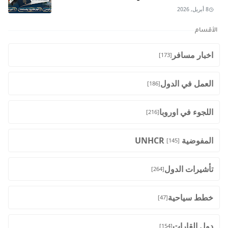
8 أبريل, 2026
الأقسام
اخبار مسافر
[173]
العمل في الدول
[186]
اللجوء في اوروبا
[216]
المفوضية UNHCR
[145]
تأشيرات الدول
[264]
خطط سياحية
[47]
دول القارات
[154]